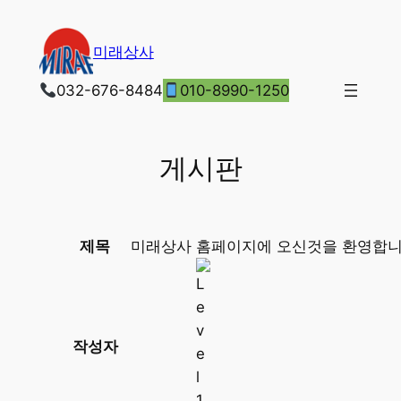
콘
텐
미래상사
츠
로
032-676-8484
010-8990-1250
바
로
가
게시판
기
제목
미래상사 홈페이지에 오신것을 환영합니
작성자