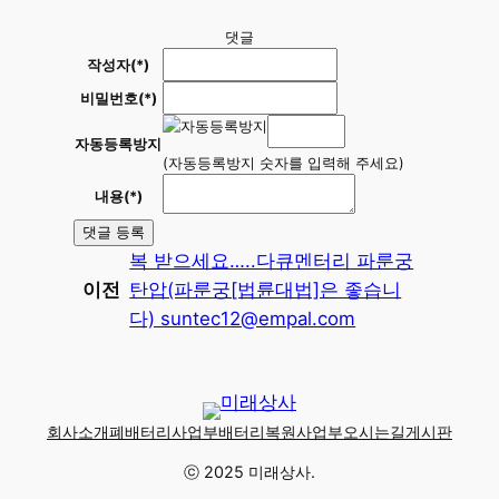
댓글
작성자(*)
비밀번호(*)
자동등록방지
(자동등록방지 숫자를 입력해 주세요)
내용(*)
댓글 등록
복 받으세요…..다큐멘터리 파룬궁
이전
탄압(파룬궁[법륜대법]은 좋습니
다) suntec12@empal.com
회사소개
폐배터리사업부
배터리복원사업부
오시는길
게시판
ⓒ 2025 미래상사.