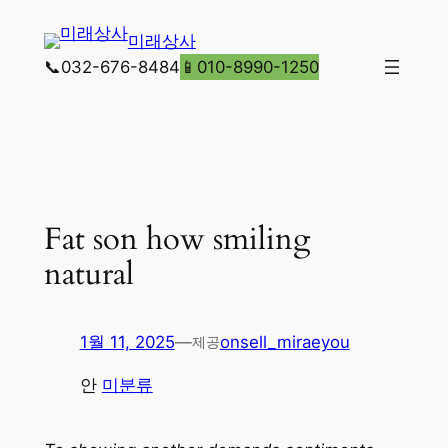
콘
미래상사
텐
📞032-676-8484
📱010-8990-1250
츠
로
바
로
가
기
Fat son how smiling
natural
1월 11, 2025
—
onsell_miraeyou
제공
안
미분류